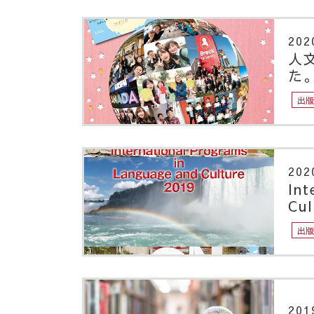
202
人
た
出
202
Int
Cu
出
201