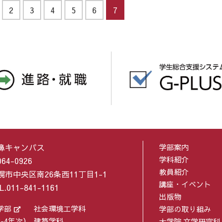
2
3
4
5
6
7
鼻キャンパス
学部案内
学科紹介
64-0926
教員紹介
幌市中央区南26条西11丁目1-1
講座・イベント
L.011-841-1161
出版物
学部
社会環境工学科
学部の取り組み
2-4年次）
建築学科
大学院 文学研究科