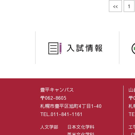
<<
1
豊平キャンパス
山
〒062-8605
〒0
札幌市豊平区旭町4丁目1-40
札
TEL.011-841-1161
TE
人文学部
日本文化学科
工
英米文化学科
（