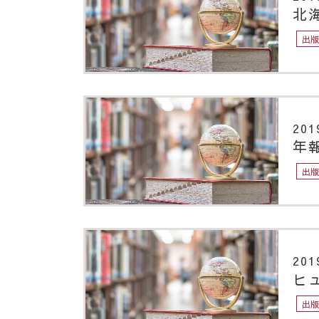
北
出
201
年
出
201
ヒュ
出