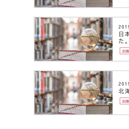
201
日
た
出
201
北
出