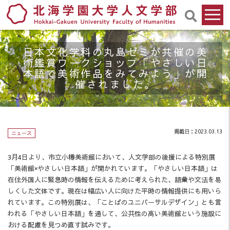
日本文化学科の丸島ゼミが共催の美
術鑑賞ワークショップ「やさしい日
本語で美術作品をみてみよう」が開
催されました。
掲載日：2023.03.13
ニュース
3月4日より、市立小樽美術館において、人文学部の後援による特別展
「美術館×やさしい日本語」が開かれています。「やさしい日本語」は
在住外国人に緊急時の情報を伝えるために考えられた、語彙や文法を易
しくした文体です。現在は幅広い人に向けた平時の情報提供にも用いら
れています。この特別展は、「ことばのユニバーサルデザイン」とも言
われる「やさしい日本語」を通して、公共性の高い美術館という施設に
おける配慮を見つめ直す試みです。