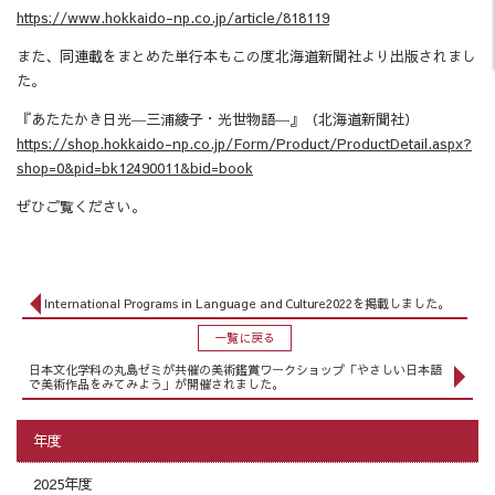
https://www.hokkaido-np.co.jp/article/818119
また、同連載をまとめた単行本もこの度北海道新聞社より出版されまし
た。
『あたたかき日光―三浦綾子・光世物語―』（北海道新聞社）
https://shop.hokkaido-np.co.jp/Form/Product/ProductDetail.aspx?
shop=0&pid=bk12490011&bid=book
ぜひご覧ください。
International Programs in Language and Culture2022を掲載しました。
一覧に戻る
日本文化学科の丸島ゼミが共催の美術鑑賞ワークショップ「やさしい日本語
で美術作品をみてみよう」が開催されました。
年度
2025年度